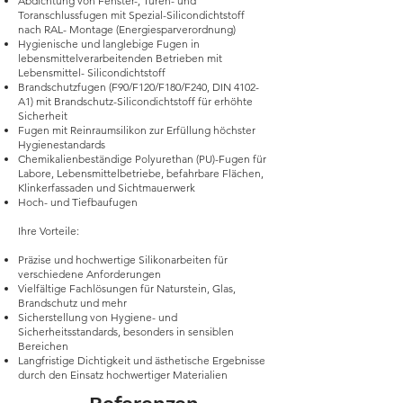
Abdichtung von Fenster-, Türen- und
Toranschlussfugen mit Spezial-Silicondichtstoff
nach RAL- Montage (Energiesparverordnung)
Hygienische und langlebige Fugen in
lebensmittelverarbeitenden Betrieben mit
Lebensmittel- Silicondichtstoff
Brandschutzfugen (F90/F120/F180/F240, DIN 4102-
A1) mit Brandschutz-Silicondichtstoff für erhöhte
Sicherheit
Fugen mit Reinraumsilikon zur Erfüllung höchster
Hygienestandards
Chemikalienbeständige Polyurethan (PU)-Fugen für
Labore, Lebensmittelbetriebe, befahrbare Flächen,
Klinkerfassaden und Sichtmauerwerk
Hoch- und Tiefbaufugen
Ihre Vorteile:
Präzise und hochwertige Silikonarbeiten für
verschiedene Anforderungen
Vielfältige Fachlösungen für Naturstein, Glas,
Brandschutz und mehr
Sicherstellung von Hygiene- und
Sicherheitsstandards, besonders in sensiblen
Bereichen
Langfristige Dichtigkeit und ästhetische Ergebnisse
durch den Einsatz hochwertiger Materialien